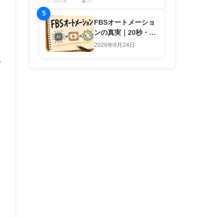
5
FBSオートメーショ
ンの真実｜20秒・1
行入力で副業労働を
2026年6月24日
終わらせる仕組み