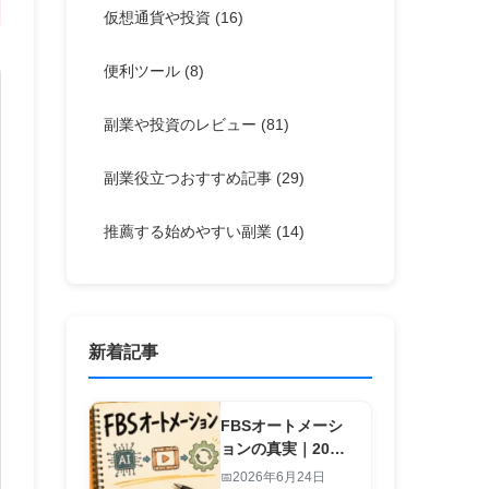
仮想通貨や投資
(16)
便利ツール
(8)
副業や投資のレビュー
(81)
副業役立つおすすめ記事
(29)
推薦する始めやすい副業
(14)
新着記事
FBSオートメーシ
ョンの真実｜20
秒・1行入力で副業
2026年6月24日