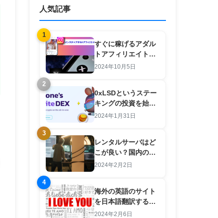
人気記事
1
すぐに稼げるアダル
トアフィリエイト
×SNS 羽田義和のノ
2024年10月5日
ウハウを検証してみ
2
た。
0xLSDというステー
キングの投資を始め
た結果【注意点と攻
2024年1月31日
略法あり】
3
レンタルサーバはど
こが良い？国内のサ
ーバは良いところが
2024年2月2日
ない？初心者向けの
4
選び方
海外の英語のサイト
を日本語翻訳するツ
ール
2024年2月6日