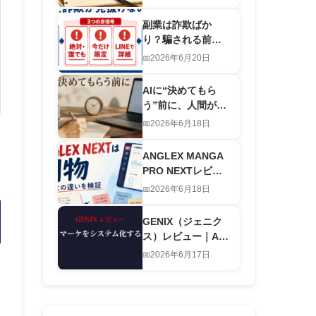
労働を終わらせる
仕組み
副業は詐欺ばか
り？騙される前に
｜怪しい案件を”登
2026年6月20日
録前”に見抜くAIチ
ェックリスト
AIに“決めてもら
【2026】
う”前に、人間が決
めること｜お金と
2026年6月18日
時間の優先順位の
付け方
ANGLEX MANGA
PRO NEXTレビュ
ー｜旧版との違い
2026年6月18日
は別物レベルの進
化です
GENIX（ジェニク
ス）レビュー｜AI
でアダルトマーケ
2026年6月17日
ティングをシステ
ム化する本物のツ
ール