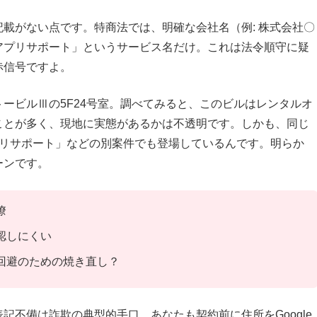
載がない点です。特商法では、明確な会社名（例: 株式会社〇
アプリサポート」というサービス名だけ。これは法令順守に疑
赤信号ですよ。
ービルⅢの5F24号室。調べてみると、このビルはレンタルオ
ことが多く、現地に実態があるかは不透明です。しかも、同じ
アプリサポート」などの別案件でも登場しているんです。明らか
ーンです。
瞭
認しにくい
評回避のための焼き直し？
記不備は詐欺の典型的手口。あなたも契約前に住所をGoogle