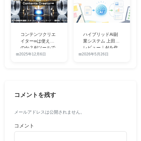
コンテンツクリエ
ハイブリッドAI副
イター∞は使える
業システム 上田仁
のか？AIツールで
レビュー｜AIを作
挫折した人…
業者に…
2025年12月6日
2026年5月26日
コメントを残す
メールアドレスは公開されません。
コメント