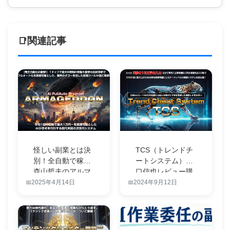
関連記事
怪しい副業とは決
TCS（トレンドチ
別！全自動で稼ぐ
ートシステム）谷
森山哲夫のアルマ
口信也レビュー購
ゲドンツール…
入完了して…
2025年4月14日
2024年9月12日