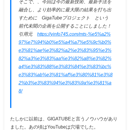
そこで、、今回は今の最新技術、最新手法を
融合し、より効率的に最大限の結果を打ち出
すために GigaTubeプロジェクト という
前代未聞の企画を公開することにしました！
引用元
https://yinfo745.com/mts-%e5%a2%
97%e7%94%b0%e5%a4%a7%e5%9c%b0%
e3%81%ae%e3%82%a2%e3%83%95%e3%
82%a3%e3%83%aa%e3%82%a8%e3%82%
a4%e3%83%88%e3%83%84%e3%83%bc%
e3%83%ab%e3%81%af%e3%80%81%e3%8
2%b3%e3%83%94%e3%83%9a%e3%81%a
8/
たしかに以前は、GIGATUBEと言うノウハウがあり
ました。あの頃はYouTubeは穴場でした。