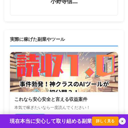
小野寺信二
実際に稼げた副業やツール
これなら安心安全と言える収益案件
本気で稼ぎたいなら一度読んでください！
詳しく見る
現在本当に安心して取り組める副業
詳しく見る
×