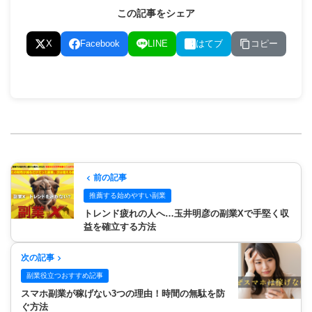
この記事をシェア
コピー
X
Facebook
LINE
はてブ
前の記事
推薦する始めやすい副業
トレンド疲れの人へ…玉井明彦の副業Xで手堅く収
益を確立する方法
次の記事
副業役立つおすすめ記事
スマホ副業が稼げない3つの理由！時間の無駄を防
ぐ方法