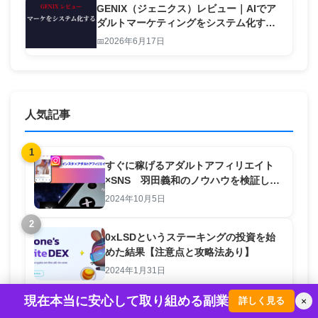
GENIX（ジェニクス）レビュー｜AIでア
ダルトマーケティングをシステム化する
本物のツール
2026年6月17日
人気記事
1
すぐに稼げるアダルトアフィリエイト
×SNS 羽田義和のノウハウを検証して
みた。
2024年10月5日
2
0xLSDというステーキングの投資を始
めた結果【注意点と攻略法あり】
2024年1月31日
3
現在本当に安心して取り組める副業
詳しく見る
×
レンタルサーバはどこが良い？国内のサ