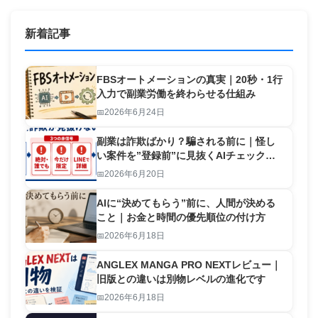
新着記事
FBSオートメーションの真実｜20秒・1行
入力で副業労働を終わらせる仕組み
2026年6月24日
副業は詐欺ばかり？騙される前に｜怪し
い案件を”登録前”に見抜くAIチェックリ
スト【2026】
2026年6月20日
AIに“決めてもらう”前に、人間が決める
こと｜お金と時間の優先順位の付け方
2026年6月18日
ANGLEX MANGA PRO NEXTレビュー｜
旧版との違いは別物レベルの進化です
2026年6月18日