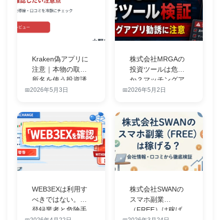
Kraken偽アプリに
株式会社MRGAの
注意｜本物の取引
投資ツールは危険
所名を使う投資誘
か？マッチングア
導の見…
プリ勧誘と…
2026年5月3日
2026年5月2日
WEB3EXは利用す
株式会社SWANの
べきではない。未
スマホ副業
登録業者と危険手
（FREE）は稼げ
口を元I…
る？会社情報・…
2026年4月22日
2026年3月24日