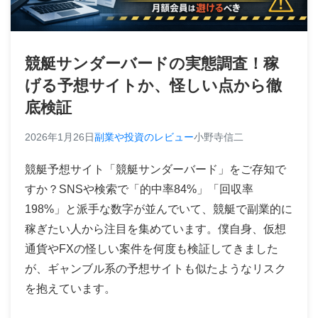
競艇サンダーバードの実態調査！稼
げる予想サイトか、怪しい点から徹
底検証
2026年1月26日
副業や投資のレビュー
小野寺信二
競艇予想サイト「競艇サンダーバード」をご存知で
すか？SNSや検索で「的中率84%」「回収率
198%」と派手な数字が並んでいて、競艇で副業的に
稼ぎたい人から注目を集めています。僕自身、仮想
通貨やFXの怪しい案件を何度も検証してきました
が、ギャンブル系の予想サイトも似たようなリスク
を抱えています。