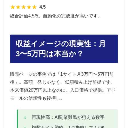
★
★
★
★
★
4.5
総合評価4.5/5。自動化の完成度が高いです。
収益イメージの現実性：月
3〜5万円は本当か？
販売ページの事例では「1サイト月3万円〜5万円前
後」。高額一発じゃなく、低額積み上げ前提です。
本来価値20万円以上なのに、入口価格で提供。アド
モールの信頼性も後押し。
再現性高：AI副業難民が狙える数字
複数サイト戦略：1つ失敗してもOK