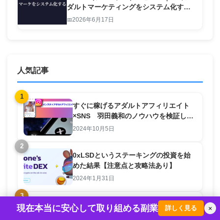
ダルトマーケティングをシステム化する
本物のツール
2026年6月17日
人気記事
1
すぐに稼げるアダルトアフィリエイト
×SNS 羽田義和のノウハウを検証して
みた。
2024年10月5日
2
0xLSDというステーキングの投資を始
めた結果【注意点と攻略法あり】
2024年1月31日
3
レンタルサーバはどこが良い？国内のサ
現在本当に安心して取り組める副業
詳しく見る
×
ーバは良いところがない？初心者向けの