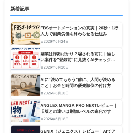
新着記事
FBSオートメーションの真実｜20秒・1行
入力で副業労働を終わらせる仕組み
2026年6月24日
副業は詐欺ばかり？騙される前に｜怪し
い案件を”登録前”に見抜くAIチェックリ
スト【2026】
2026年6月20日
AIに“決めてもらう”前に、人間が決める
こと｜お金と時間の優先順位の付け方
2026年6月18日
ANGLEX MANGA PRO NEXTレビュー｜
旧版との違いは別物レベルの進化です
2026年6月18日
GENIX（ジェニクス）レビュー｜AIでア