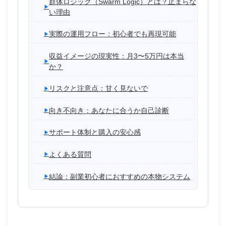
群体ロジック（Swarm Logic）とは？止まらな
い理由
実際の運用フロー：初心者でも再現可能
収益イメージの現実性：月3〜5万円は本当
か？
リスクと注意点：甘く見ないで
向き不向き：あなたに合うか自己診断
サポート体制と購入の安心感
よくある質問
結論：副業初心者におすすめの本物システム