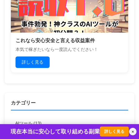
これなら安心安全と言える収益案件
本気で稼ぎたいなら一度読んでください！
詳しく見る
カテゴリー
AIツール
(13)
現在本当に安心して取り組める副業
詳しく見る
×
ASP
(1)