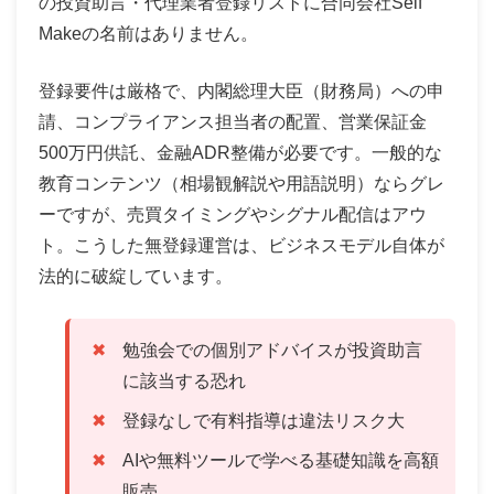
の投資助言・代理業者登録リストに合同会社Self
Makeの名前はありません。
登録要件は厳格で、内閣総理大臣（財務局）への申
請、コンプライアンス担当者の配置、営業保証金
500万円供託、金融ADR整備が必要です。一般的な
教育コンテンツ（相場観解説や用語説明）ならグレ
ーですが、売買タイミングやシグナル配信はアウ
ト。こうした無登録運営は、ビジネスモデル自体が
法的に破綻しています。
勉強会での個別アドバイスが投資助言
に該当する恐れ
登録なしで有料指導は違法リスク大
AIや無料ツールで学べる基礎知識を高額
販売