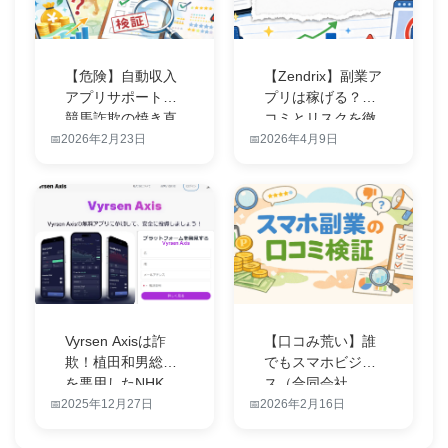
【危険】自動収入
【Zendrix】副業ア
アプリサポートは
プリは稼げる？口
競馬詐欺の焼き直
コミとリスクを徹
し？坂口健太…
底検…
2026年2月23日
2026年4月9日
Vyrsen Axisは詐
【口コみ荒い】誰
欺！植田和男総裁
でもスマホビジネ
を悪用したNHK
ス（合同会社
偽…
REEF）の副業…
2025年12月27日
2026年2月16日