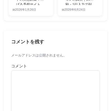
げる予想サイト
秒・1行入力で副
か、怪しい点か…
業労働を終…
2026年1月26日
2026年6月24日
コメントを残す
メールアドレスは公開されません。
コメント