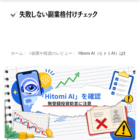
ホーム
副業や投資のレビュー
Hitomi AI（ヒトミAI）は
/
/