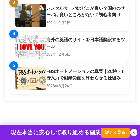
3
レンタルサーバはどこが良い？国内のサ
ーバは良いところがない？初心者向けの
選び方
2024年2月2日
4
海外の英語のサイトを日本語翻訳するツ
ール
2024年2月6日
5
FBSオートメーションの真実｜20秒・1
行入力で副業労働を終わらせる仕組み
2026年6月24日
現在本当に安心して取り組める副業
詳しく見る
×