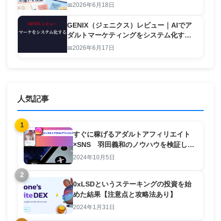
2026年6月18日
GENIX（ジェニクス）レビュー｜AIでア
ダルトマーケティングをシステム化する
本物のツール
2026年6月17日
人気記事
1
すぐに稼げるアダルトアフィリエイト
×SNS 羽田義和のノウハウを検証して
みた。
2024年10月5日
2
0xLSDというステーキングの投資を始
めた結果【注意点と攻略法あり】
2024年1月31日