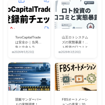
ToroCapitalTrade
山王ロトシステム
は安全か｜当局警
ズの実態暴露！ロ
告と出金トラ…
ト投資の口コミと
田頭隆一を徹…
2026年5月23日
2026年3月20日
競艇サンダーバー
FBSオートメーシ
ドの実態調査！稼
ョンの真実｜20