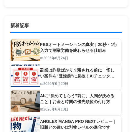
新着記事
FBSオートメーションの真実｜20秒・1行
入力で副業労働を終わらせる仕組み
2026年6月24日
副業は詐欺ばかり？騙される前に｜怪し
い案件を”登録前”に見抜くAIチェックリ
スト【2026】
2026年6月20日
AIに“決めてもらう”前に、人間が決める
こと｜お金と時間の優先順位の付け方
2026年6月18日
ANGLEX MANGA PRO NEXTレビュー｜
旧版との違いは別物レベルの進化です