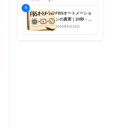
5
FBSオートメーショ
ンの真実｜20秒・1
行入力で副業労働を
2026年6月24日
終わらせる仕組み
ン