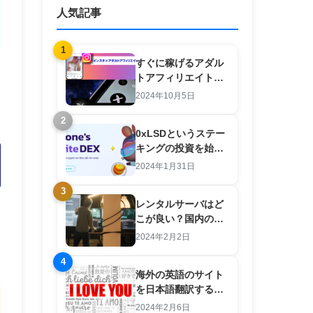
人気記事
1
すぐに稼げるアダル
トアフィリエイト
×SNS 羽田義和のノ
2024年10月5日
ウハウを検証してみ
2
た。
0xLSDというステー
キングの投資を始め
た結果【注意点と攻
2024年1月31日
略法あり】
3
レンタルサーバはど
こが良い？国内のサ
ーバは良いところが
2024年2月2日
ない？初心者向けの
4
選び方
海外の英語のサイト
を日本語翻訳するツ
ール
2024年2月6日