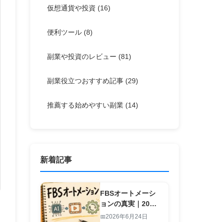
仮想通貨や投資
(16)
便利ツール
(8)
副業や投資のレビュー
(81)
副業役立つおすすめ記事
(29)
推薦する始めやすい副業
(14)
新着記事
FBSオートメーシ
ョンの真実｜20
秒・1行入力で副業
2026年6月24日