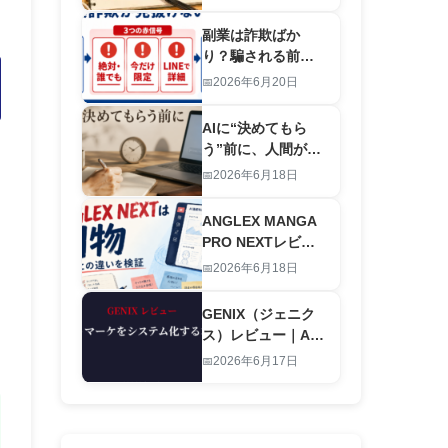
労働を終わらせる
仕組み
副業は詐欺ばか
り？騙される前に
｜怪しい案件を”登
2026年6月20日
録前”に見抜くAIチ
ェックリスト
AIに“決めてもら
【2026】
う”前に、人間が決
めること｜お金と
2026年6月18日
時間の優先順位の
付け方
ANGLEX MANGA
PRO NEXTレビュ
ー｜旧版との違い
2026年6月18日
は別物レベルの進
化です
GENIX（ジェニク
ス）レビュー｜AI
でアダルトマーケ
2026年6月17日
ティングをシステ
ム化する本物のツ
ール