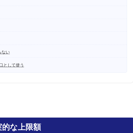
らない
口として使う
実的な上限額