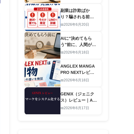
労働を終わらせる
仕組み
副業は詐欺ばか
り？騙される前に
｜怪しい案件を”登
2026年6月20日
録前”に見抜くAIチ
ェックリスト
AIに“決めてもら
【2026】
う”前に、人間が決
めること｜お金と
2026年6月18日
時間の優先順位の
付け方
ANGLEX MANGA
PRO NEXTレビュ
ー｜旧版との違い
2026年6月18日
は別物レベルの進
化です
GENIX（ジェニク
ス）レビュー｜AI
でアダルトマーケ
2026年6月17日
ティングをシステ
ム化する本物のツ
ール