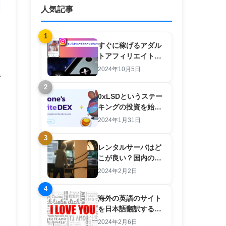
人気記事
1
すぐに稼げるアダル
トアフィリエイト
×SNS 羽田義和のノ
2024年10月5日
ウハウを検証してみ
2
た。
0xLSDというステー
キングの投資を始め
た結果【注意点と攻
2024年1月31日
略法あり】
3
レンタルサーバはど
こが良い？国内のサ
ーバは良いところが
2024年2月2日
ない？初心者向けの
4
選び方
海外の英語のサイト
を日本語翻訳するツ
ール
2024年2月6日