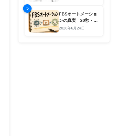
5
FBSオートメーショ
ンの真実｜20秒・1
行入力で副業労働を
2026年6月24日
終わらせる仕組み