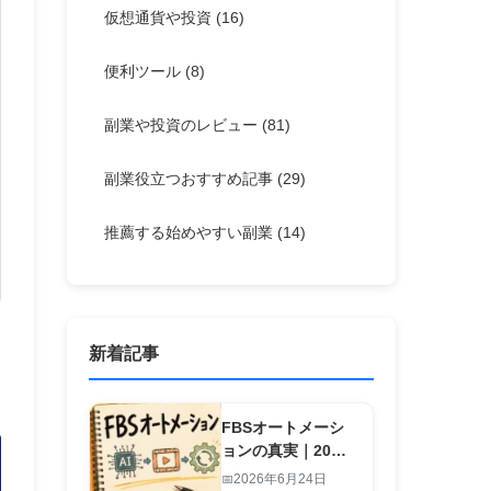
仮想通貨や投資
(16)
便利ツール
(8)
副業や投資のレビュー
(81)
副業役立つおすすめ記事
(29)
推薦する始めやすい副業
(14)
新着記事
FBSオートメーシ
ョンの真実｜20
秒・1行入力で副業
2026年6月24日