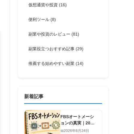
仮想通貨や投資
(16)
便利ツール
(8)
副業や投資のレビュー
(81)
副業役立つおすすめ記事
(29)
推薦する始めやすい副業
(14)
新着記事
FBSオートメーシ
ョンの真実｜20
秒・1行入力で副業
2026年6月24日