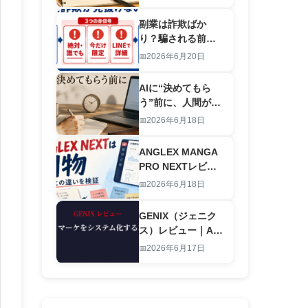
労働を終わらせる
仕組み
副業は詐欺ばか
り？騙される前に
｜怪しい案件を”登
2026年6月20日
録前”に見抜くAIチ
ェックリスト
AIに“決めてもら
【2026】
う”前に、人間が決
めること｜お金と
2026年6月18日
時間の優先順位の
付け方
ANGLEX MANGA
PRO NEXTレビュ
ー｜旧版との違い
2026年6月18日
は別物レベルの進
化です
GENIX（ジェニク
ス）レビュー｜AI
でアダルトマーケ
2026年6月17日
ティングをシステ
ム化する本物のツ
ール