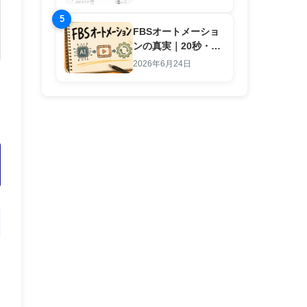
5
FBSオートメーショ
ンの真実｜20秒・1
行入力で副業労働を
2026年6月24日
終わらせる仕組み