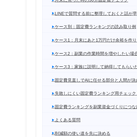
月末に焦った時の30分固定費チェック
LINEで質問する前に整理しておくと話が
ケース別：固定費ランキングの読み取り例
ケース1：月末にあと1万円だけ余裕を作
ケース2：副業の作業時間を増やしたい場
ケース3：家族に説明して納得してもらい
固定費見直しでAIに任せる部分と人間が決
失敗しにくい固定費ランキング用チェック
固定費ランキングを副業資金づくりにつな
よくある質問
削減額の使い道を先に決める