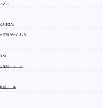
ンプト
の1件まで
固定費が分かれる
候補
る完成イメージ
判断ルール