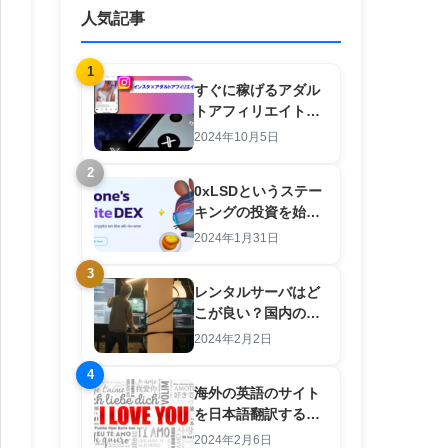
人気記事
1
すぐに稼げるアダル
トアフィリエイト
×SNS 羽田義和のノ
2024年10月5日
ウハウを検証してみ
2
た。
0xLSDというステー
キングの投資を始め
た結果【注意点と攻
2024年1月31日
略法あり】
3
レンタルサーバはど
こが良い？国内のサ
ーバは良いところが
2024年2月2日
ない？初心者向けの
4
選び方
海外の英語のサイト
を日本語翻訳するツ
ール
2024年2月6日