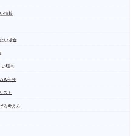
早い情報
りたい場合
合
たい場合
める部分
リスト
げる考え方