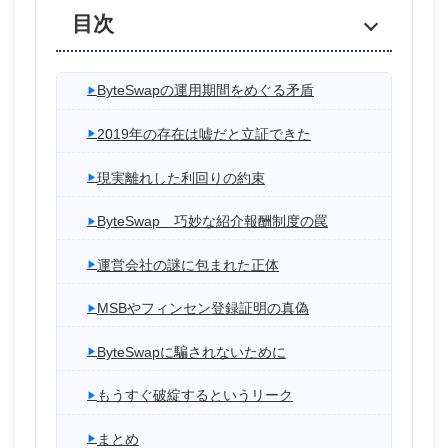
目次
ByteSwapの運用期間をめぐる矛盾
2019年の存在は嘘だと立証できた
現実離れした利回りの約束
ByteSwap 巧妙な紹介報酬制度の罠
運営会社の謎に包まれた正体
MSBやフィンセン登録証明の真偽
ByteSwapに騙されないために
もうすぐ破綻するというリーク
まとめ