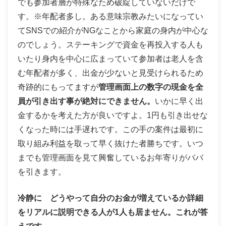
でも参加者層が特殊なため破綻していないだけで
す。※年配者多し。ある意味宗教みたいになってい
てSNSでの紹介がNGなことから家庭の身内が中心な
のでしょう。ステーキングで資金を再投入する人も
いたり身内を中心に広まっていて参加者は老人を含
む年配者が多く、出金が少ないと見受けられるため
奇跡的にもってますが
管理画面上の数字の現金を全
員が引き出す事が絶対にできません。
いかに早く出
金するかを考えた方が良いですよ。1円も引き出せな
くなった時には手遅れです。この手の案件は最初に
取り組み利益を取って早く抜けた者勝ちです。いつ
までも管理画面を見て興奮しているお年寄りがババ
を引きます。
冷静に どうやって自分のお金が増えているか詳細
をリアルに説明できる人が1人も居ません。これが答