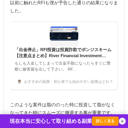
以前に触れたRFIも僕が予告した通りの結果になりま
した。
「出金停止」RFI投資は投資詐欺でポンジスキーム
【注意点まとめ】River Financial Investment
Limited https://rfiplat.com/#/
もしも入金してしまって出金不能になったらすぐに警
察に被害届を出して下さい。 RF…
おすすめの副業：初心者でも始めやすい副業はどれ？
このような案件は脂ののった時に投資して脂がなく
なってきた時にスムーズに撤退する事が重要です。
現在本当に安心して取り組める副業
詳しく見る
×
いつまでも夢を見て継続せずに早急に逃げ出す事を