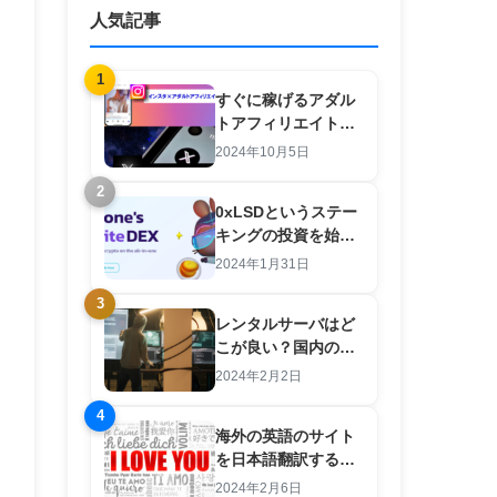
人気記事
1
すぐに稼げるアダル
トアフィリエイト
×SNS 羽田義和のノ
2024年10月5日
ウハウを検証してみ
2
た。
0xLSDというステー
キングの投資を始め
た結果【注意点と攻
2024年1月31日
略法あり】
3
レンタルサーバはど
こが良い？国内のサ
ーバは良いところが
2024年2月2日
ない？初心者向けの
4
選び方
海外の英語のサイト
を日本語翻訳するツ
ール
2024年2月6日