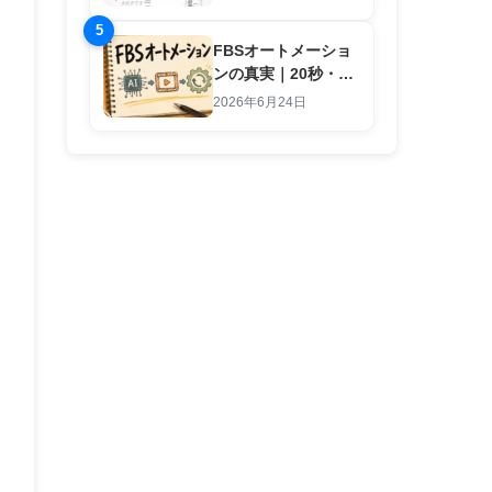
5
FBSオートメーショ
ンの真実｜20秒・1
行入力で副業労働を
2026年6月24日
終わらせる仕組み