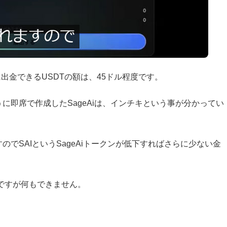
に出金できるUSDTの額は、45ドル程度
です。
に即席で作成したSageAiは、インチキという事が分かってい
でSAIというSageAiトークンが低下すればさらに少ない金
念ですが何もできません。