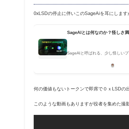
0xLSDの停止に伴いこのSageAiを耳にし
SageAIとは何なのか？怪し
SageAIと呼ばれる、少し怪し
何の価値もないトークンで即席で０ｘLSDの
このような動画もありますが役者を集めた撮