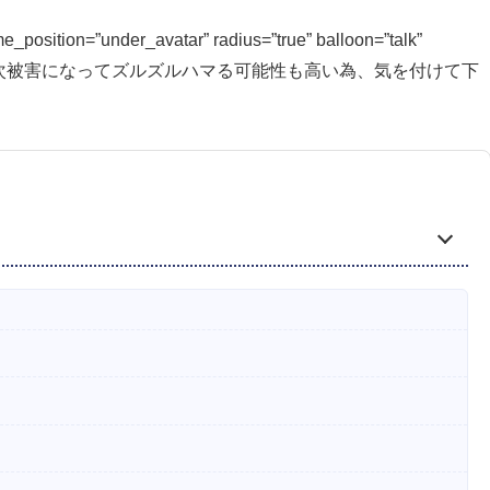
e_position=”under_avatar” radius=”true” balloon=”talk”
リ言います。2次被害になってズルズルハマる可能性も高い為、気を付けて下