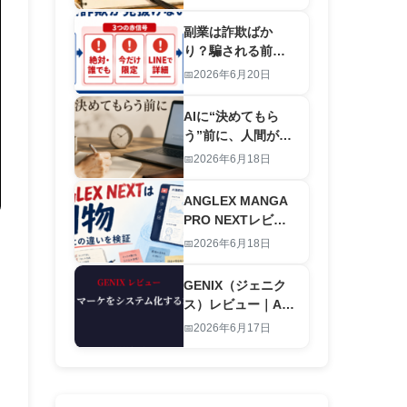
労働を終わらせる
仕組み
副業は詐欺ばか
り？騙される前に
｜怪しい案件を”登
2026年6月20日
録前”に見抜くAIチ
ェックリスト
AIに“決めてもら
【2026】
う”前に、人間が決
めること｜お金と
2026年6月18日
時間の優先順位の
付け方
ANGLEX MANGA
PRO NEXTレビュ
ー｜旧版との違い
2026年6月18日
は別物レベルの進
化です
GENIX（ジェニク
ス）レビュー｜AI
でアダルトマーケ
2026年6月17日
ティングをシステ
ム化する本物のツ
ール