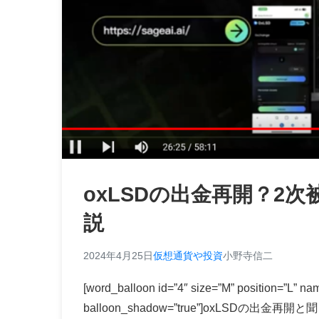
oxLSDの出金再開？2
説
2024年4月25日
仮想通貨や投資
小野寺信二
[word_balloon id=”4″ size=”M” position=”L” nam
balloon_shadow=”true”]oxLSDの出金再