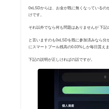
0xLSDからは
、お金が既に無くなっているの
けです。
それ以外でなら何も問題はありませんが 下記
と言いますのも0xLSDを既に参加済みなら分
にスマートプール残高の0.03%しか毎日貰え
下記の説明が正しければの話ですが。