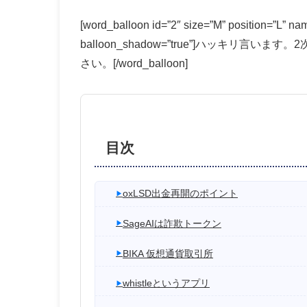
[word_balloon id=”2″ size=”M” position=”L” nam
balloon_shadow=”true”]ハッキ
さい。[/word_balloon]
目次
oxLSD出金再開のポイント
SageAIは詐欺トークン
BIKA 仮想通貨取引所
whistleというアプリ