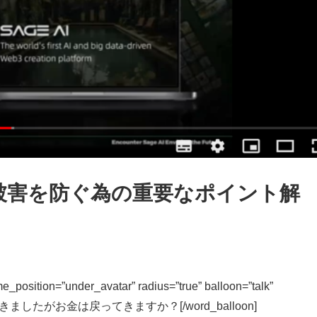
次被害を防ぐ為の重要なポイント解
e_position=”under_avatar” radius=”true” balloon=”talk”
開と聞きましたがお金は戻ってきますか？[/word_balloon]