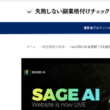
運営者プロフィー
ホーム
仮想通貨や投資
oxLSDの出金再開？2次
/
/