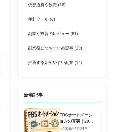
仮想通貨や投資
(16)
便利ツール
(8)
副業や投資のレビュー
(81)
副業役立つおすすめ記事
(29)
推薦する始めやすい副業
(14)
新着記事
FBSオートメーシ
ョンの真実｜20
秒・1行入力で副業
2026年6月24日