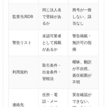
同じ法人名
商号が一致
監督当局DB
で登録があ
しない、該
るか
当なし
未認可業者
警告掲載・
警告リスト
として掲載
無許可の指
があるか
摘
曖昧、翻訳
取引条件・
が不自然、
利用規約
出金条件・
責任範囲が
管轄法
不明
住所・電
実在確認が
話・メー
できない、
連絡先