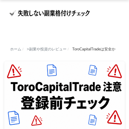
ホーム
副業や投資のレビュー
ToroCapitalTradeは安
/
/