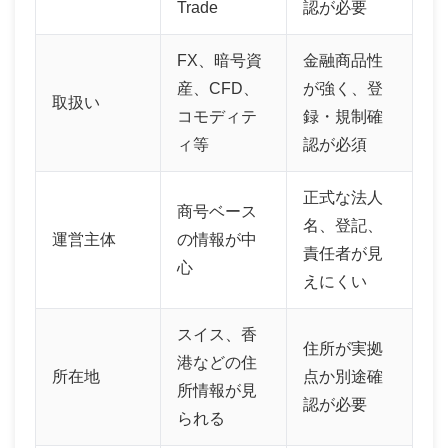
Trade
認が必要
FX、暗号資
金融商品性
産、CFD、
が強く、登
取扱い
コモディテ
録・規制確
ィ等
認が必須
正式な法人
商号ベース
名、登記、
運営主体
の情報が中
責任者が見
心
えにくい
スイス、香
住所が実拠
港などの住
所在地
点か別途確
所情報が見
認が必要
られる