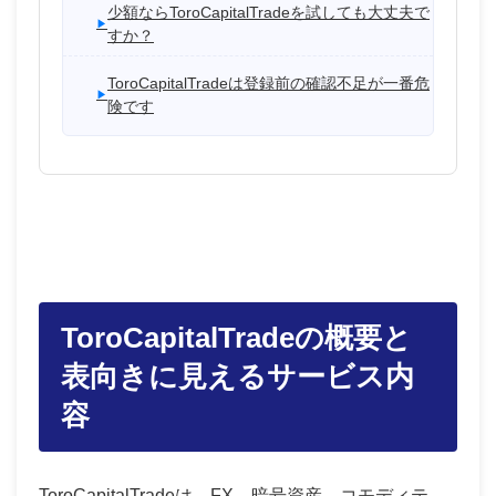
少額ならToroCapitalTradeを試しても大丈夫で
すか？
ToroCapitalTradeは登録前の確認不足が一番危
険です
ToroCapitalTradeの概要と
表向きに見えるサービス内
容
ToroCapitalTradeは、FX、暗号資産、コモディテ