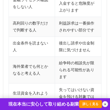
入金すると危険度が
をしない人
上がります
高利回りの数字だけ
利益訴求は一番操作
で判断する人
されやすい部分です
出金条件を読まない
後出し請求や出金制
人
限に気づけません
紛争時の相談先が限
海外業者でも何とか
られる可能性があり
なると考える人
ます
失ってはいけない資
生活資金を入れよう
金を預ける対象では
としている人
ありません
現在本当に安心して取り組める副業
詳しく見る
×