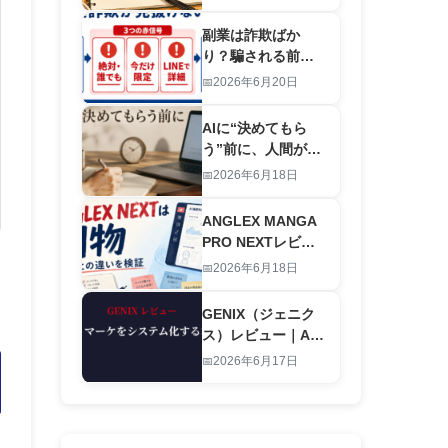
労働を終わらせる
仕組み
副業は詐欺ばか
り？騙される前に
｜怪しい案件を”登
2026年6月20日
録前”に見抜くAIチ
ェックリスト
AIに“決めてもら
【2026】
う”前に、人間が決
めること｜お金と
2026年6月18日
時間の優先順位の
付け方
ANGLEX MANGA
PRO NEXTレビュ
ー｜旧版との違い
2026年6月18日
は別物レベルの進
化です
GENIX（ジェニク
ス）レビュー｜AI
でアダルトマーケ
2026年6月17日
ティングをシステ
ム化する本物のツ
ール