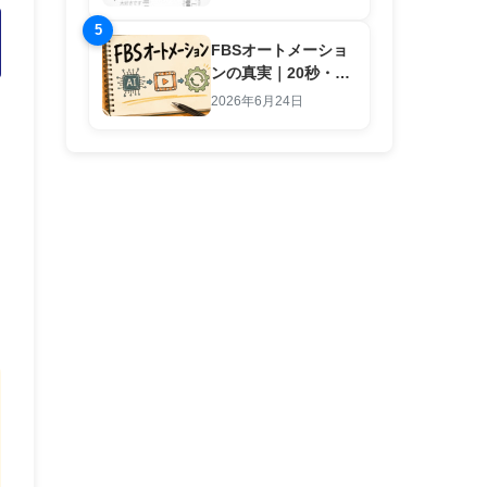
5
FBSオートメーショ
ンの真実｜20秒・1
行入力で副業労働を
2026年6月24日
終わらせる仕組み