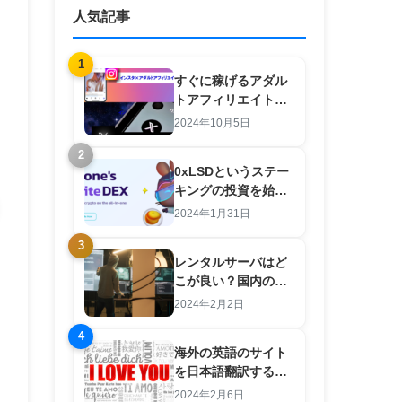
人気記事
1
すぐに稼げるアダル
トアフィリエイト
×SNS 羽田義和のノ
2024年10月5日
ウハウを検証してみ
2
た。
0xLSDというステー
キングの投資を始め
た結果【注意点と攻
2024年1月31日
略法あり】
3
レンタルサーバはど
こが良い？国内のサ
ーバは良いところが
2024年2月2日
ない？初心者向けの
4
選び方
海外の英語のサイト
を日本語翻訳するツ
ール
2024年2月6日